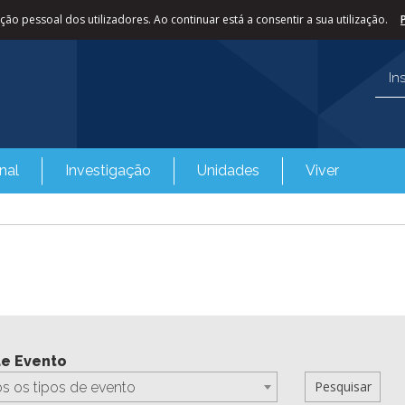
ão pessoal dos utilizadores. Ao continuar está a consentir a sua utilização.
In
nal
Investigação
Unidades
Viver
de Evento
s os tipos de evento