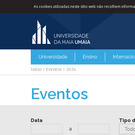
As cookies utilizadas neste sítio web não recolhem informaç
Universidade
Ensino
Internacio
Início
>
Eventos
>
2024
Eventos
Data
Tipo 
a
Todo