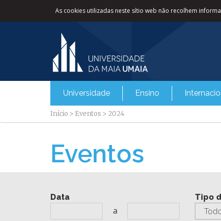
As cookies utilizadas neste sítio web não recolhem informaç
Universidade
Ensino
Internacio
Início
>
Eventos
>
2024
Eventos
Data
Tipo 
a
Todo