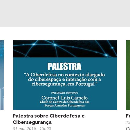
Palestra sobre Ciberdefesa e
F
1
Cibersegurança
31 mai 2016
- 15h00
C