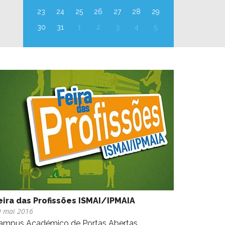
23
24
25
26
27
28
29
30
31
1
2
3
4
5
eira das Profissões ISMAI/IPMAIA
9 mai 2016
ampus Académico de Portas Abertas