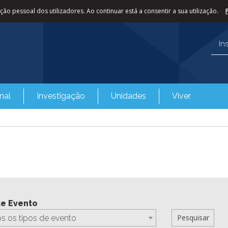
ão pessoal dos utilizadores. Ao continuar está a consentir a sua utilização.
In
nal
Investigação
Unidades
Viver
de Evento
s os tipos de evento