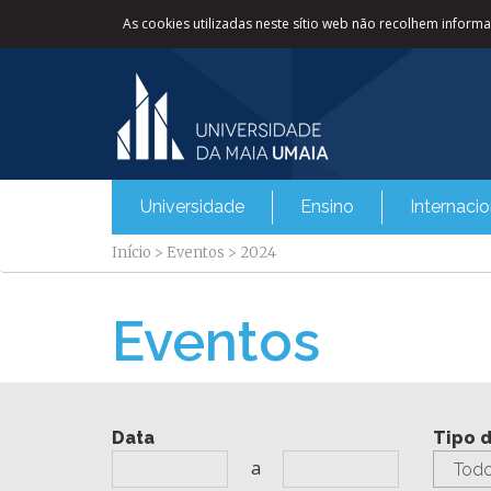
As cookies utilizadas neste sítio web não recolhem informaç
Universidade
Ensino
Internacio
Início
>
Eventos
>
2024
Eventos
Data
Tipo 
a
Todo