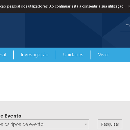
ão pessoal dos utilizadores. Ao continuar está a consentir a sua utilização.
In
nal
Investigação
Unidades
Viver
de Evento
s os tipos de evento