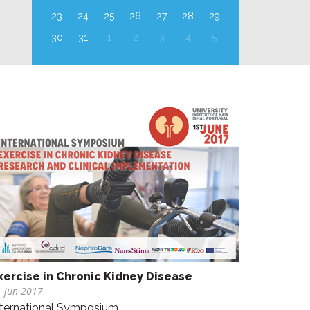
23
24
25
26
27
28
29
30
31
1
2
3
4
5
xercise in Chronic Kidney Disease
 jun 2017
nternational Symposium