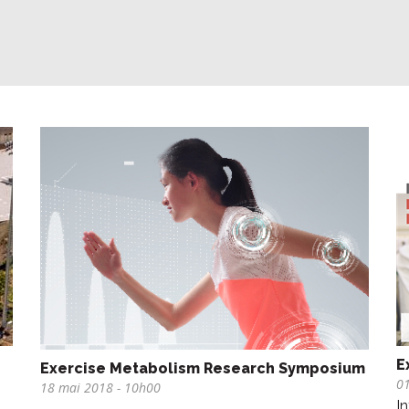
E
Exercise Metabolism Research Symposium
01
18 mai 2018
- 10h00
I