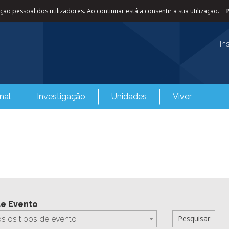
ão pessoal dos utilizadores. Ao continuar está a consentir a sua utilização.
In
nal
Investigação
Unidades
Viver
de Evento
s os tipos de evento