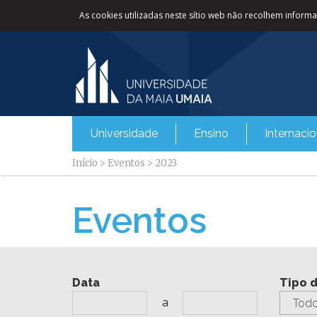
As cookies utilizadas neste sítio web não recolhem informaç
Universidade
Ensino
Internacio
Início
>
Eventos
>
2023
Eventos
Data
Tipo 
a
Todo