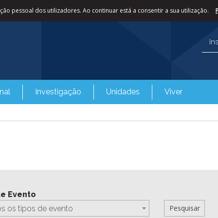
ão pessoal dos utilizadores. Ao continuar está a consentir a sua utilização.
In
nal
Investigação
Unidades
Viver
de Evento
s os tipos de evento