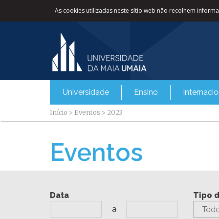
As cookies utilizadas neste sítio web não recolhem informaç
Universidade
Ensino
Internacio
Início
>
Eventos
>
2023
Eventos
Data
Tipo 
a
Todo