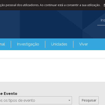
ão pessoal dos utilizadores. Ao continuar está a consentir a sua utilização.
In
nal
Investigação
Unidades
Viver
de Evento
s os tipos de evento