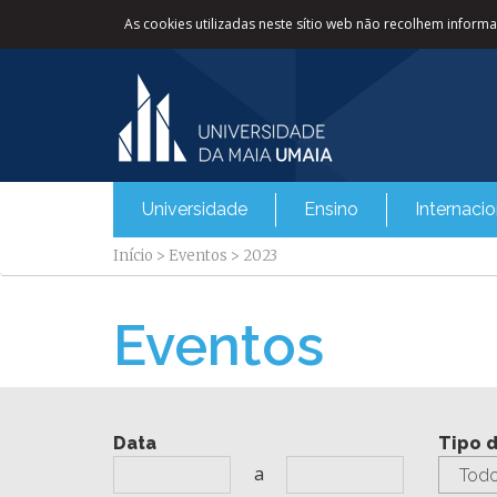
As cookies utilizadas neste sítio web não recolhem informaç
Universidade
Ensino
Internacio
Início
>
Eventos
>
2023
Eventos
Data
Tipo 
a
Todo