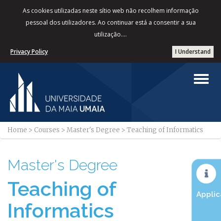
As cookies utilizadas neste sítio web não recolhem informação
pessoal dos utilizadores. Ao continuar está a consentir a sua
utilização....
Privacy Policy
I Understand
Home
>
Courses
>
Master's Degree
>
Teaching of Informatics
Master's Degree
Teaching of
Applic
Informatics